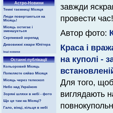
Астро-Новини
завжди яскра
Темні таємниці Місяця
провести час
Люди повертаються на
Місяць!
Місяць остигає і
Автор фото:
зменшується
Серпневий зорепад
Дивовижні хмари Юпітера
Краса і вра
Інші новини
на куполі - 
Останні публікації
Кольоровий Місяць
встановленій
Попелясте сяйво Місяця
Для того, щоб
Місяць через телескоп
Небо над Україною
виглядають н
Зоряні шляхи в небі - фото
Що це там на Місяці?
повнокупольн
Гало, вінці, кільця в небі