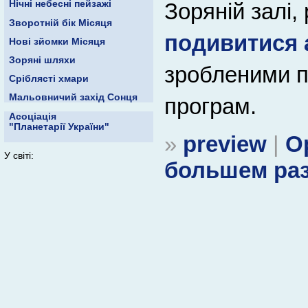
Зоряній залі
Нічні небесні пейзажі
Зворотній бік Місяця
подивитися 
Нові зйомки Місяця
Зоряні шляхи
зробленими пі
Сріблясті хмари
Мальовничий захід Сонця
програм.
Асоціація
"Планетарії України"
»
preview
|
О
У світі:
большем ра