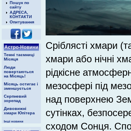
Пошук по
сайту
АДРЕСА,
КОНТАКТИ
Опитування
Сріблясті хмари (т
Астро-Новини
Темні таємниці
хмари або нічні хм
Місяця
Люди
рідкісне атмосфер
повертаються
на Місяць!
мезосфері під мезо
Місяць остигає і
зменшується
над поверхнею Земл
Серпневий
зорепад
Дивовижні
сутінках, безпосер
хмари Юпітера
Інші новини
сходом Сонця. Спос
Останні