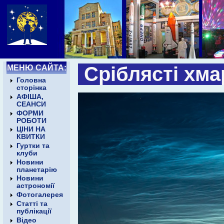
МЕНЮ САЙТА:
Сріблясті хма
Головна
сторінка
АФІША,
СЕАНСИ
ФОРМИ
РОБОТИ
ЦІНИ НА
КВИТКИ
Гуртки та
клуби
Новини
планетарію
Новини
астрономії
Фотогалерея
Статті та
публікації
Відео