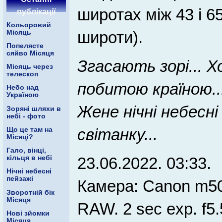
широтах між 43 і 65
публікації
Кольоровий
широти).
Місяць
Попелясте
сяйво Місяця
Згаcають зорі... Х
Місяць через
телескоп
побитою країною..
Небо над
Україною
Жене нічні небесні 
Зоряні шляхи в
небі - фото
світанку...
Що це там на
Місяці?
Гало, вінці,
кільця в небі
23.06.2022. 03:33.
Нічні небесні
пейзажі
Камера: Canon m50
Зворотній бік
Місяця
RAW. 2 sec exp. f5.
Нові зйомки
Місяця