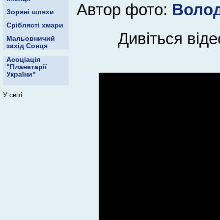
Автор фото:
Воло
Зоряні шляхи
Сріблясті хмари
Дивіться від
Мальовничий
захід Сонця
Асоціація
"Планетарії
України"
У світі: