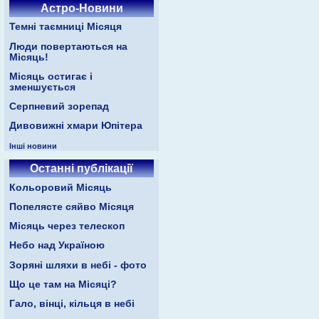
Астро-Новини
Темні таємниці Місяця
Люди повертаються на
Місяць!
Місяць остигає і
зменшується
Серпневий зорепад
Дивовижні хмари Юпітера
Інші новини
Останні публікації
Кольоровий Місяць
Попелясте сяйво Місяця
Місяць через телескоп
Небо над Україною
Зоряні шляхи в небі - фото
Що це там на Місяці?
Гало, вінці, кільця в небі