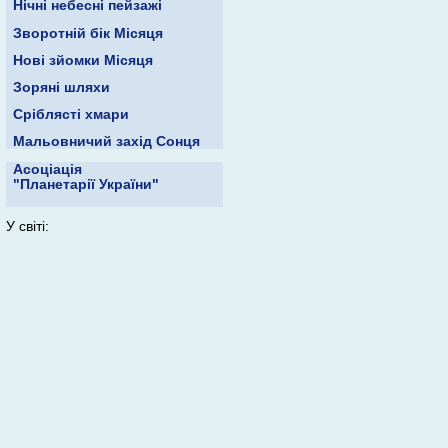
Нічні небесні пейзажі
Зворотній бік Місяця
Нові зйомки Місяця
Зоряні шляхи
Сріблясті хмари
Мальовничий захід Сонця
Асоціація
"Планетарії України"
У світі: