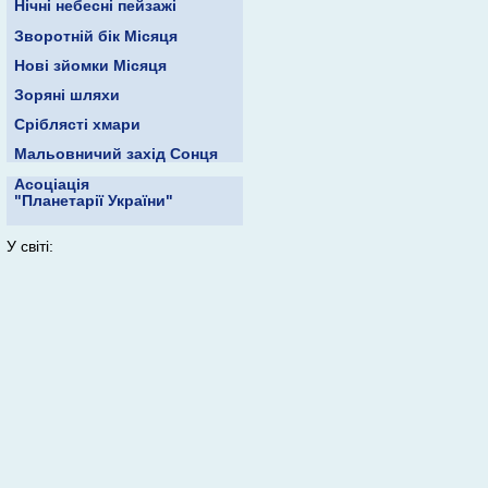
Нічні небесні пейзажі
Зворотній бік Місяця
Нові зйомки Місяця
Зоряні шляхи
Сріблясті хмари
Мальовничий захід Сонця
Асоціація
"Планетарії України"
У світі: