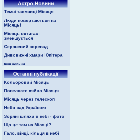
Астро-Новини
Темні таємниці Місяця
Люди повертаються на
Місяць!
Місяць остигає і
зменшується
Серпневий зорепад
Дивовижні хмари Юпітера
Інші новини
Останні публікації
Кольоровий Місяць
Попелясте сяйво Місяця
Місяць через телескоп
Небо над Україною
Зоряні шляхи в небі - фото
Що це там на Місяці?
Гало, вінці, кільця в небі