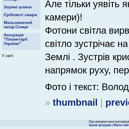
Але тільки уявіть 
Зоряні шляхи
камери)!
Сріблясті хмари
Мальовничий
захід Сонця
Фотони світла вирв
Асоціація
"Планетарії
світло зустрічає н
України"
Землі . Зустрів кр
У світі:
напрямок руху, пер
Фото і текст: Вол
»
thumbnail
|
prev
При використанні матеріалі
Архів форума
|
Мапа сай