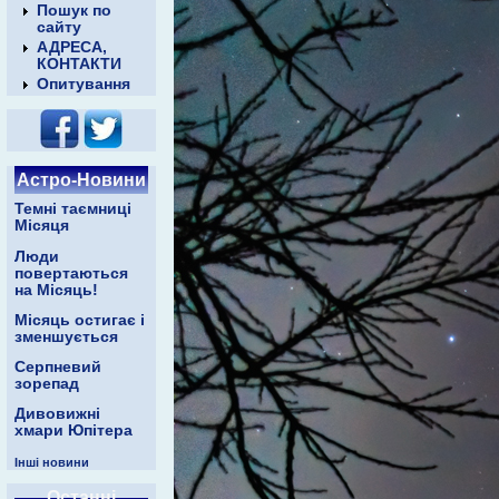
Пошук по
сайту
АДРЕСА,
КОНТАКТИ
Опитування
Астро-Новини
Темні таємниці
Місяця
Люди
повертаються
на Місяць!
Місяць остигає і
зменшується
Серпневий
зорепад
Дивовижні
хмари Юпітера
Інші новини
Останні