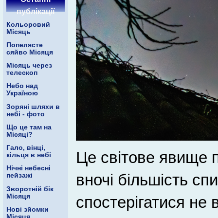
публікації
Кольоровий
Місяць
Попелясте
сяйво Місяця
Місяць через
телескоп
Небо над
Україною
Зоряні шляхи в
небі - фото
Що це там на
Місяці?
Гало, вінці,
Це світове явище п
кільця в небі
Нічні небесні
вночі більшість спи
пейзажі
Зворотній бік
Місяця
спостерігатися не в
Нові зйомки
Місяця