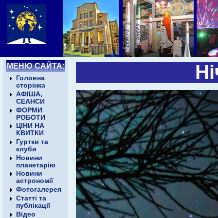
МЕНЮ САЙТА:
Ні
Головна
сторінка
АФІША,
СЕАНСИ
ФОРМИ
РОБОТИ
ЦІНИ НА
КВИТКИ
Гуртки та
клуби
Новини
планетарію
Новини
астрономії
Фотогалерея
Статті та
публікації
Відео