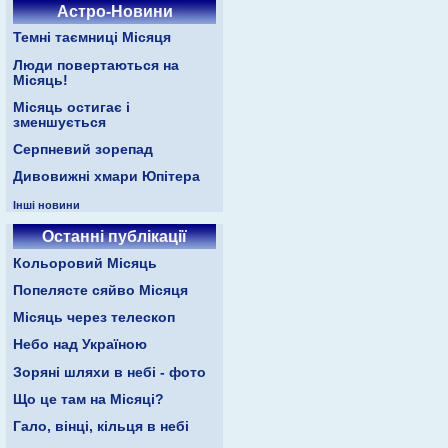
Астро-Новини
Темні таємниці Місяця
Люди повертаються на
Місяць!
Місяць остигає і
зменшується
Серпневий зорепад
Дивовижні хмари Юпітера
Інші новини
Останні публікації
Кольоровий Місяць
Попелясте сяйво Місяця
Місяць через телескоп
Небо над Україною
Зоряні шляхи в небі - фото
Що це там на Місяці?
Гало, вінці, кільця в небі