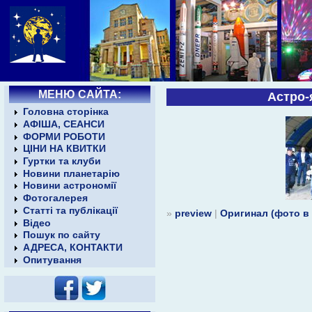
МЕНЮ САЙТА:
Астро-
Головна сторінка
АФІША, СЕАНСИ
ФОРМИ РОБОТИ
ЦІНИ НА КВИТКИ
Гуртки та клуби
Новини планетарію
Новини астрономії
Фотогалерея
Статті та публікації
»
preview
|
Оригинал (фото в
Відео
Пошук по сайту
АДРЕСА, КОНТАКТИ
Опитування