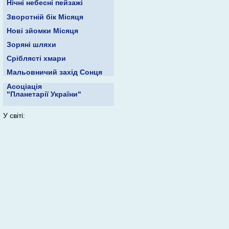
Нічні небесні пейзажі
Зворотній бік Місяця
Нові зйомки Місяця
Зоряні шляхи
Сріблясті хмари
Мальовничий захід Сонця
Асоціація
"Планетарії України"
У світі: