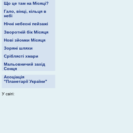
Що це там на Місяці?
Гало, вінці, кільця в
небі
Нічні небесні пейзажі
Зворотній бік Місяця
Нові зйомки Місяця
Зоряні шляхи
Сріблясті хмари
Мальовничий захід
Сонця
Асоціація
"Планетарії України"
У світі: