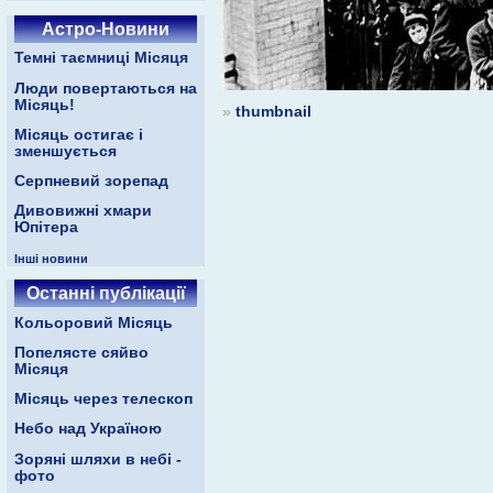
Астро-Новини
Темні таємниці Місяця
Люди повертаються на
Місяць!
»
thumbnail
Місяць остигає і
зменшується
Серпневий зорепад
Дивовижні хмари
Юпітера
Інші новини
Останні публікації
Кольоровий Місяць
Попелясте сяйво
Місяця
Місяць через телескоп
Небо над Україною
Зоряні шляхи в небі -
фото