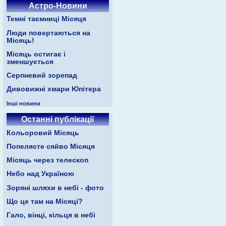
Астро-Новини
Темні таємниці Місяця
Люди повертаються на
Місяць!
Місяць остигає і
зменшується
Серпневий зорепад
Дивовижні хмари Юпітера
Інші новини
Останні публікації
Кольоровий Місяць
Попелясте сяйво Місяця
Місяць через телескоп
Небо над Україною
Зоряні шляхи в небі - фото
Що це там на Місяці?
Гало, вінці, кільця в небі