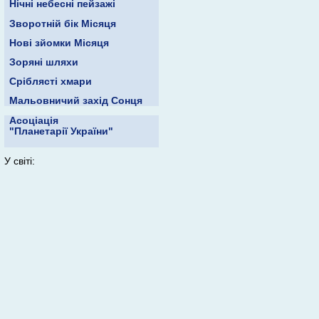
Нічні небесні пейзажі
Зворотній бік Місяця
Нові зйомки Місяця
Зоряні шляхи
Сріблясті хмари
Мальовничий захід Сонця
Асоціація
"Планетарії України"
У світі: