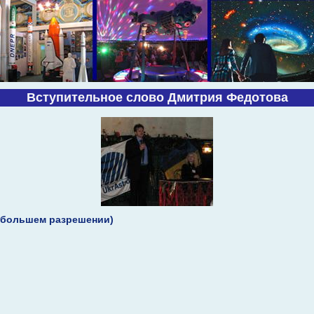
Вступительное слово Дмитрия Федотова
 большем разрешении)