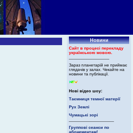
Новини
Сайт в процесі перекладу
українською мовою.
_________________
Зараз планетарій не приймає
глядачів у залах. Чекайте на
новини та публікації.
Нові відео шоу:
Таємниця темної матерії
Рух Землі
Чумацькі зорі
___________________
Группові сеанси по
абонементам!