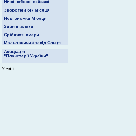
Нічні небесні пейзажі
Зворотній бік Місяця
Нові зйомки Місяця
Зоряні шляхи
Сріблясті хмари
Мальовничий захід Сонця
Асоціація
"Планетарії України"
У світі: