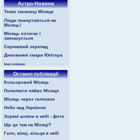
Астро-Новини
Темні таємниці Місяця
Люди повертаються на
Місяць!
Місяць остигає і
зменшується
Серпневий зорепад
Дивовижні хмари Юпітера
Інші новини
Останні публікації
Кольоровий Місяць
Попелясте сяйво Місяця
Місяць через телескоп
Небо над Україною
Зоряні шляхи в небі - фото
Що це там на Місяці?
Гало, вінці, кільця в небі