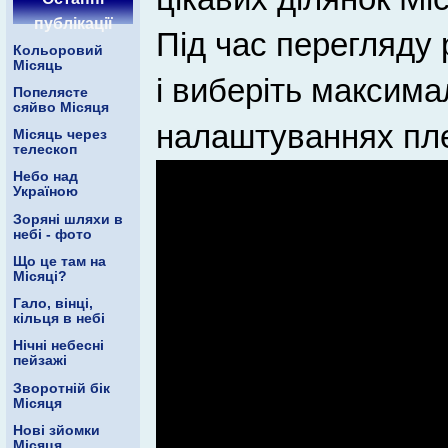
публікації
Під час перегляду 
Кольоровий
Місяць
і виберіть максима
Попелясте
сяйво Місяця
налаштуваннях пл
Місяць через
телескоп
Небо над
Україною
Зоряні шляхи в
небі - фото
Що це там на
Місяці?
Гало, вінці,
кільця в небі
Нічні небесні
пейзажі
Зворотній бік
Місяця
Нові зйомки
Місяця