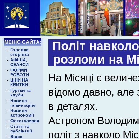
МЕНЮ САЙТА:
Політ навколо
Головна
сторінка
розломи на Мі
АФІША,
СЕАНСИ
ФОРМИ
На Місяці є величе
РОБОТИ
ЦІНИ НА
КВИТКИ
відомо давно, але 
Гуртки та
клуби
Новини
в деталях.
планетарію
Новини
астрономії
Астроном Володим
Фотогалерея
Статті та
публікації
політ з навколо Мі
Відео