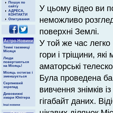
Пошук по
У цьому відео ви п
сайту
АДРЕСА,
КОНТАКТИ
неможливо розгледі
Опитування
поверхні Землі.
Астро-Новини
У той же час легко 
Темні таємниці
Місяця
гори і тріщини, як
Люди
повертаються
аматорські телеско
на Місяць!
Місяць остигає і
Була проведена ба
зменшується
Серпневий
вивчення знімків і
зорепад
Дивовижні
хмари Юпітера
гігабайт даних. Ві
Інші новини
цікавих ділянок Мі
Останні