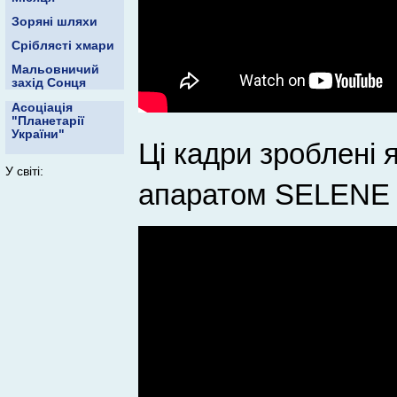
Зоряні шляхи
Сріблясті хмари
Мальовничий
захід Сонця
Асоціація
"Планетарії
України"
Ці кадри зроблені
У світі:
апаратом SELENE Lu