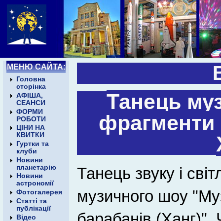
МЕНЮ САЙТА:
Головна
сторінка
Танець муз
АФІША,
СЕАНСИ
ФОРМИ
фрагменти 
РОБОТИ
ЦІНИ НА
КВИТКИ
Гуртки та
клуби
Новини
планетарію
Танець звуку і сві
Новини
астрономії
музичного шоу "Му
Фотогалерея
Статті та
публікації
барабанів (Ханг)". 
Відео