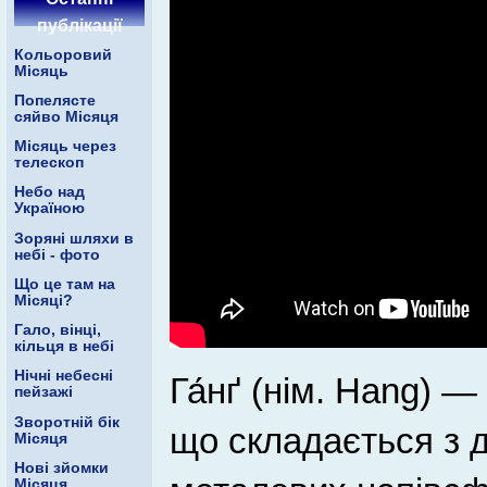
публікації
Кольоровий
Місяць
Попелясте
сяйво Місяця
Місяць через
телескоп
Небо над
Україною
Зоряні шляхи в
небі - фото
Що це там на
Місяці?
Гало, вінці,
кільця в небі
Нічні небесні
Га́нґ (нім. Hang) —
пейзажі
Зворотній бік
що складається з 
Місяця
Нові зйомки
Місяця