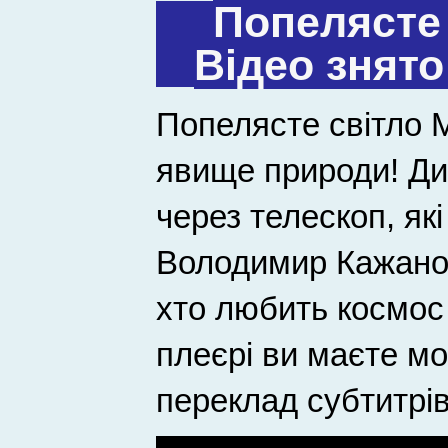
Попелясте 
Відео знято
Попелясте світло М
явище природи! Ди
через телескоп, як
Володимир Кажано.
хто любить космос 
плеєрі ви маєте м
переклад субтитрі