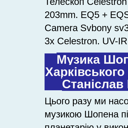
Телескоп Celestron
203mm. EQ5 + EQS
Camera Svbony sv30
3x Celestron. UV-IR 
Музика Шоп
Харківського
Станіслав 
Цього разу ми на
музикою Шопена пі
планетарію у вико