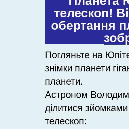
Планета Ю
телескоп! В
обертання п
зоб
Погляньте на Юпіте
знімки планети гіга
планети.
Астроном Володим
ділитися зйомками 
телескоп: