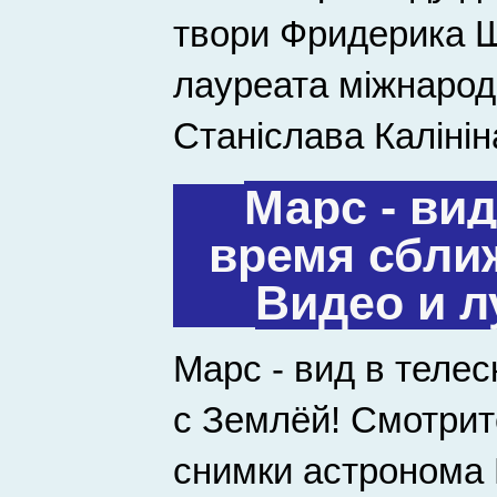
твори Фридерика Ш
лауреата міжнарод
Станіслава Калінін
Марс - вид
время сбли
Видео и 
Марс - вид в теле
с Землёй! Смотрит
снимки астронома