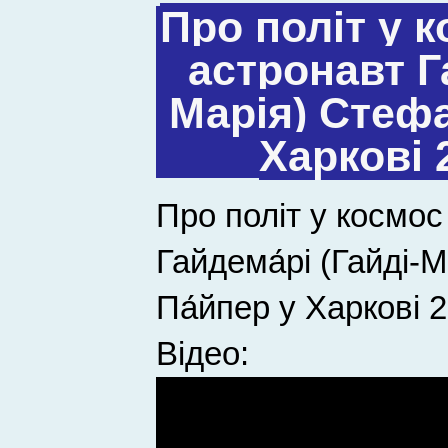
Про політ у 
астронавт Га
Марія) Стефа
Харкові 
Про політ у космос
Гайдема́рі (Гайді-
Па́йпер у Харкові 2
Відео: