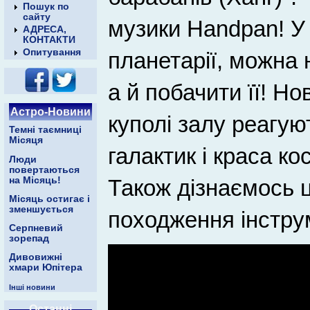
Пошук по
сайту
музики Handpan! У
АДРЕСА,
КОНТАКТИ
Опитування
планетарії, можна 
а й побачити її! Нов
Астро-Новини
куполі залу реагуют
Темні таємниці
Місяця
галактик і краса к
Люди
повертаються
на Місяць!
Також дізнаємось ц
Місяць остигає і
зменшується
походження інстру
Серпневий
зорепад
Дивовижні
хмари Юпітера
Інші новини
Останні