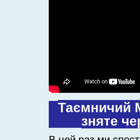
Таємничий М
зняте че
В цей раз ми спост