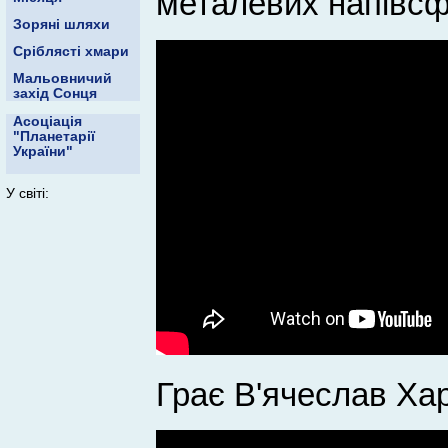
металевих напівсф
Зоряні шляхи
Сріблясті хмари
Мальовничий
захід Сонця
Асоціація
"Планетарії
України"
У світі:
Грає В'ячеслав Ха