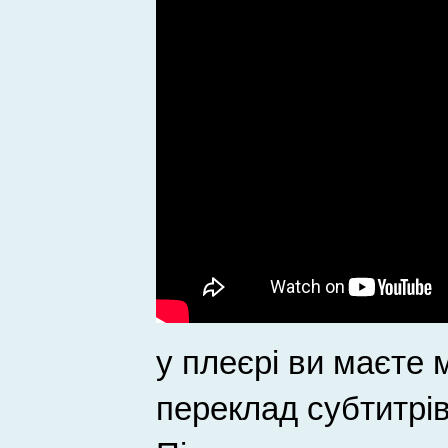
у плеєрі ви маєте 
переклад субтитрі