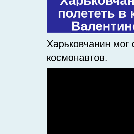
Харьковча
полететь в 
Валентин
Харьковчанин мог 
космонавтов.